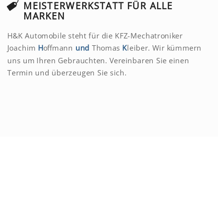
MEISTERWERKSTATT FÜR ALLE
MARKEN
H&K Automobile steht für die KFZ-Mechatroniker
Joachim
H
offmann
und
Thomas
K
leiber. Wir kümmern
uns um Ihren Gebrauchten. Vereinbaren Sie einen
Termin und überzeugen Sie sich.
Kundenmeinungen
Hier wird ihnen schnell und
kompetent geholfen ,auch mit
Motorrad.