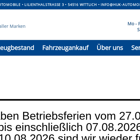
TOMOBILE • LILIENTHALSTRASSE 3 • 54516 WITTLICH •
­INFO@HUK-AUTOMOB
Mo - 
S
zeugbestand
Fahrzeugankauf
Über uns
Ser
ben Betriebsferien vom 27.
bis einschließlich 07.08.202
0.08.2026 sind wir wieder f