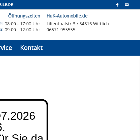
ILE.DE
Öffnungszeiten
HuK-Automobile.de
Fr:
08:00 - 17:00 Uhr
Lilienthalstr.3 • 54516 Wittlich
a:
09:00 - 12:00 Uhr
06571 955555
vice
Kontakt
07.2026
6.
ür Sie da.